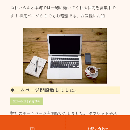
ぷれいらんど本町では一緒に働いてくれる仲間を募集中で
す！ 採用ページからでもお電話でも、お気軽にお問
ホームページ開設致しました。
2023/02/21｜
新着情報
弊社のホームページを開設いたしました。 タブレットやス
マートフォンにも対応したレスポンシブwebデザ
詳細はこちら
詳細はこちら
詳細はこちら
詳細はこちら
詳細はこちら
詳細はこちら
詳細はこちら
TEL
お問い合わせ
詳細はこちら